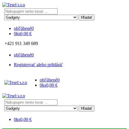
Search
here
obľúbené
0
0
ks
0,00
€
+421 911 349 689
obľúbené
0
Registrovať alebo prihlásiť
obľúbené
0
0
ks
0,00
€
Search
here
0
ks
0,00
€