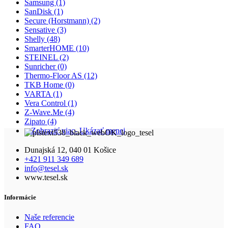
Samsung
(1)
SanDisk
(1)
Secure (Horstmann)
(2)
Sensative
(3)
Shelly
(48)
SmarterHOME
(10)
STEINEL
(2)
Sunricher
(0)
Thermo-Floor AS
(12)
TKB Home
(0)
VARTA
(1)
Vera Control
(1)
Z-Wave.Me
(4)
Zipato
(4)
+ Zobraziť viac
- Ukázať menej
Dunajská 12, 040 01 Košice
+421 911 349 689
info@tesel.sk
www.tesel.sk
Informácie
Naše referencie
FAQ