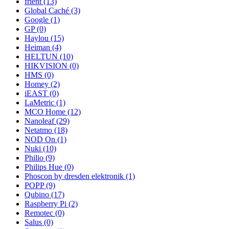
frient
(13)
Global Caché
(3)
Google
(1)
GP
(0)
Haylou
(15)
Heiman
(4)
HELTUN
(10)
HIKVISION
(0)
HMS
(0)
Homey
(2)
iEAST
(0)
LaMetric
(1)
MCO Home
(12)
Nanoleaf
(29)
Netatmo
(18)
NOD On
(1)
Nuki
(10)
Philio
(9)
Philips Hue
(0)
Phoscon by dresden elektronik
(1)
POPP
(9)
Qubino
(17)
Raspberry Pi
(2)
Remotec
(0)
Salus
(0)