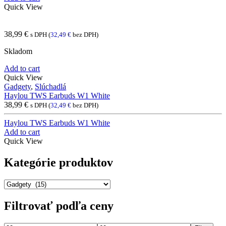
Quick View
38,99
€
s DPH (
32,49
€
bez DPH)
Skladom
Add to cart
Quick View
Gadgety
,
Slúchadlá
Haylou TWS Earbuds W1 White
38,99
€
s DPH (
32,49
€
bez DPH)
Haylou TWS Earbuds W1 White
Add to cart
Quick View
Kategórie produktov
Filtrovať podľa ceny