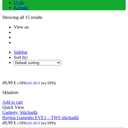
O nás
Kontakt
Showing all 15 results
View as:
Sidebar
Sort by:
49,99
€
s DPH (
41,66
€
bez DPH)
Skladom
Add to cart
Quick View
Gadgety
,
Slúchadlá
Haylou Gamodio EVE1 – TWS slúchadlá
49,99
€
s DPH (
41,66
€
bez DPH)