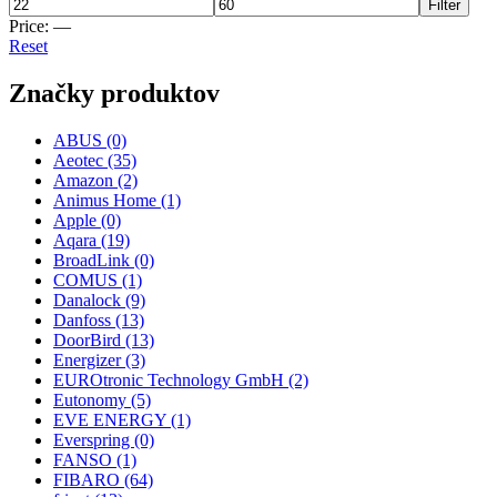
Filter
Price:
—
Reset
Značky produktov
ABUS
(0)
Aeotec
(35)
Amazon
(2)
Animus Home
(1)
Apple
(0)
Aqara
(19)
BroadLink
(0)
COMUS
(1)
Danalock
(9)
Danfoss
(13)
DoorBird
(13)
Energizer
(3)
EUROtronic Technology GmbH
(2)
Eutonomy
(5)
EVE ENERGY
(1)
Everspring
(0)
FANSO
(1)
FIBARO
(64)