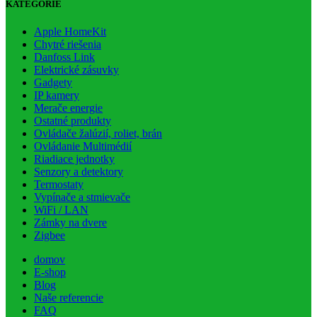
KATEGÓRIE
Apple HomeKit
Chytré riešenia
Danfoss Link
Elektrické zásuvky
Gadgety
IP kamery
Merače energie
Ostatné produkty
Ovládače žalúzií, roliet, brán
Ovládanie Multimédií
Riadiace jednotky
Senzory a detektory
Termostaty
Vypínače a stmievače
WiFi / LAN
Zámky na dvere
Zigbee
domov
E-shop
Blog
Naše referencie
FAQ