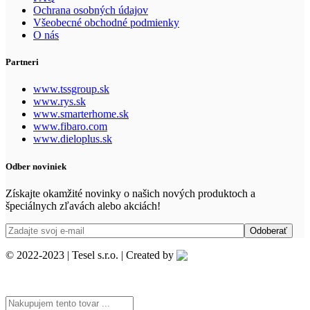
Ochrana osobných údajov
Všeobecné obchodné podmienky
O nás
Partneri
www.tssgroup.sk
www.rys.sk
www.smarterhome.sk
www.fibaro.com
www.dieloplus.sk
Odber noviniek
Získajte okamžité novinky o našich nových produktoch a
špeciálnych zľavách alebo akciách!
© 2022-2023 | Tesel s.r.o. | Created by
Search