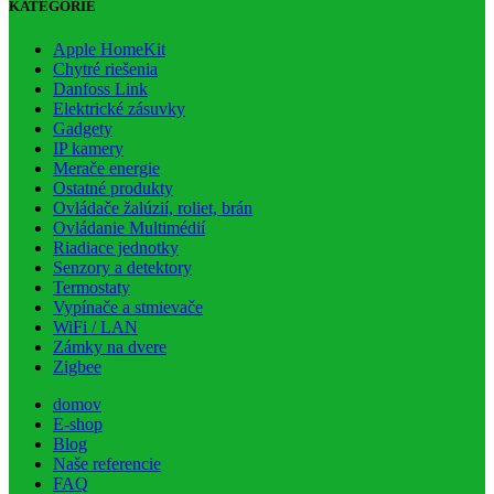
KATEGÓRIE
Apple HomeKit
Chytré riešenia
Danfoss Link
Elektrické zásuvky
Gadgety
IP kamery
Merače energie
Ostatné produkty
Ovládače žalúzií, roliet, brán
Ovládanie Multimédií
Riadiace jednotky
Senzory a detektory
Termostaty
Vypínače a stmievače
WiFi / LAN
Zámky na dvere
Zigbee
domov
E-shop
Blog
Naše referencie
FAQ