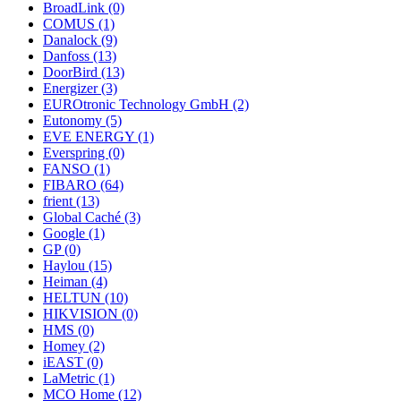
BroadLink
(0)
COMUS
(1)
Danalock
(9)
Danfoss
(13)
DoorBird
(13)
Energizer
(3)
EUROtronic Technology GmbH
(2)
Eutonomy
(5)
EVE ENERGY
(1)
Everspring
(0)
FANSO
(1)
FIBARO
(64)
frient
(13)
Global Caché
(3)
Google
(1)
GP
(0)
Haylou
(15)
Heiman
(4)
HELTUN
(10)
HIKVISION
(0)
HMS
(0)
Homey
(2)
iEAST
(0)
LaMetric
(1)
MCO Home
(12)