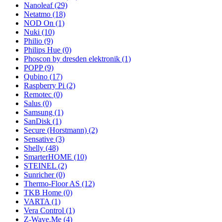
Nanoleaf
(29)
Netatmo
(18)
NOD On
(1)
Nuki
(10)
Philio
(9)
Philips Hue
(0)
Phoscon by dresden elektronik
(1)
POPP
(9)
Qubino
(17)
Raspberry Pi
(2)
Remotec
(0)
Salus
(0)
Samsung
(1)
SanDisk
(1)
Secure (Horstmann)
(2)
Sensative
(3)
Shelly
(48)
SmarterHOME
(10)
STEINEL
(2)
Sunricher
(0)
Thermo-Floor AS
(12)
TKB Home
(0)
VARTA
(1)
Vera Control
(1)
Z-Wave.Me
(4)