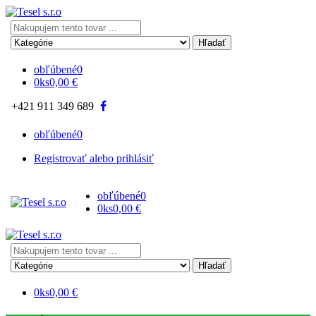
Search
here
obľúbené
0
0
ks
0,00
€
+421 911 349 689
obľúbené
0
Registrovať alebo prihlásiť
obľúbené
0
0
ks
0,00
€
Search
here
0
ks
0,00
€