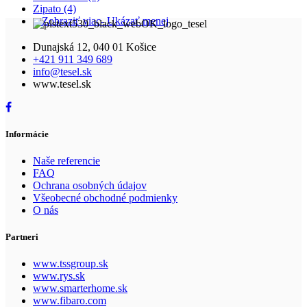
Zipato
(4)
+ Zobraziť viac
- Ukázať menej
Dunajská 12, 040 01 Košice
+421 911 349 689
info@tesel.sk
www.tesel.sk
Informácie
Naše referencie
FAQ
Ochrana osobných údajov
Všeobecné obchodné podmienky
O nás
Partneri
www.tssgroup.sk
www.rys.sk
www.smarterhome.sk
www.fibaro.com