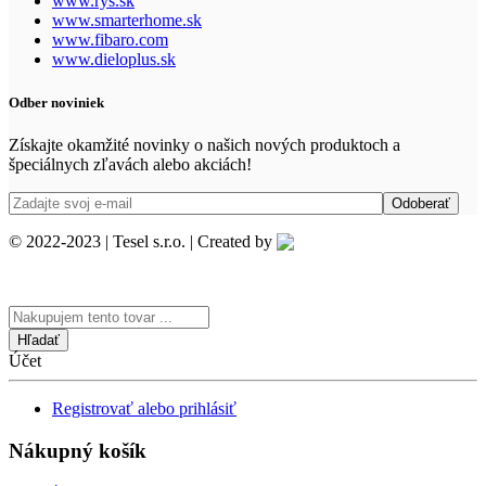
www.rys.sk
www.smarterhome.sk
www.fibaro.com
www.dieloplus.sk
Odber noviniek
Získajte okamžité novinky o našich nových produktoch a
špeciálnych zľavách alebo akciách!
© 2022-2023 | Tesel s.r.o. | Created by
Search
here
Účet
Registrovať alebo prihlásiť
Nákupný košík