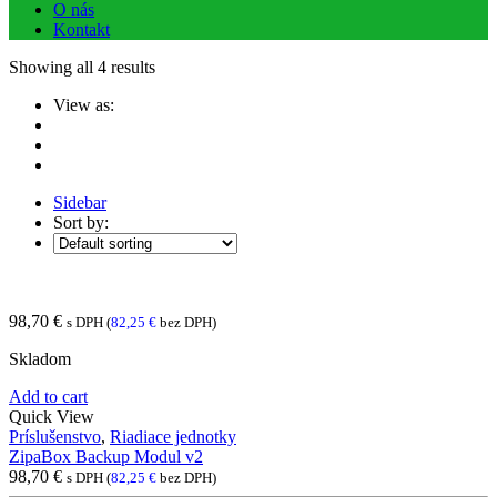
O nás
Kontakt
Showing all 4 results
View as:
Sidebar
Sort by:
98,70
€
s DPH (
82,25
€
bez DPH)
Skladom
Add to cart
Quick View
Príslušenstvo
,
Riadiace jednotky
ZipaBox Backup Modul v2
98,70
€
s DPH (
82,25
€
bez DPH)