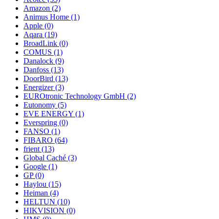
Amazon
(2)
Animus Home
(1)
Apple
(0)
Aqara
(19)
BroadLink
(0)
COMUS
(1)
Danalock
(9)
Danfoss
(13)
DoorBird
(13)
Energizer
(3)
EUROtronic Technology GmbH
(2)
Eutonomy
(5)
EVE ENERGY
(1)
Everspring
(0)
FANSO
(1)
FIBARO
(64)
frient
(13)
Global Caché
(3)
Google
(1)
GP
(0)
Haylou
(15)
Heiman
(4)
HELTUN
(10)
HIKVISION
(0)