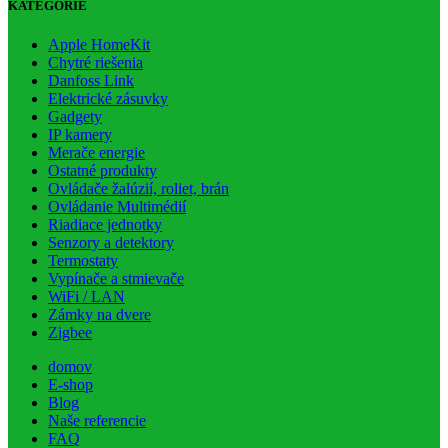
KATEGÓRIE
Apple HomeKit
Chytré riešenia
Danfoss Link
Elektrické zásuvky
Gadgety
IP kamery
Merače energie
Ostatné produkty
Ovládače žalúzií, roliet, brán
Ovládanie Multimédií
Riadiace jednotky
Senzory a detektory
Termostaty
Vypínače a stmievače
WiFi / LAN
Zámky na dvere
Zigbee
domov
E-shop
Blog
Naše referencie
FAQ