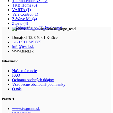
Thermo-Floor AS
(12)
TKB Home
(0)
VARTA
(1)
Vera Control
(1)
Z-Wave.Me
(4)
Zipato
(4)
+ Zobraziť viac
- Ukázať menej
Dunajská 12, 040 01 Košice
+421 911 349 689
info@tesel.sk
www.tesel.sk
Informácie
Naše referencie
FAQ
Ochrana osobných údajov
Všeobecné obchodné podmienky
O nás
Partneri
www.tssgroup.sk