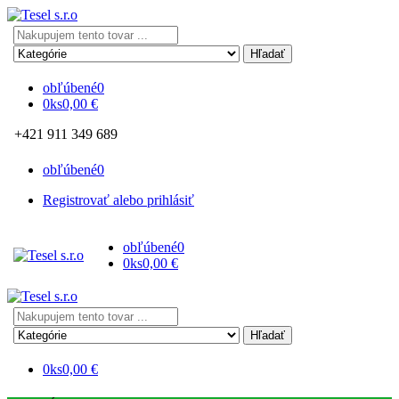
Search
here
obľúbené
0
0
ks
0,00
€
+421 911 349 689
obľúbené
0
Registrovať alebo prihlásiť
obľúbené
0
0
ks
0,00
€
Search
here
0
ks
0,00
€