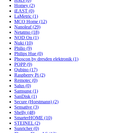
HMS
(0)
Homey
(2)
iEAST
(0)
LaMetric
(1)
MCO Home
(12)
Nanoleaf
(29)
Netatmo
(18)
NOD On
(1)
Nuki
(10)
Philio
(9)
Philips Hue
(0)
Phoscon by dresden elektronik
(1)
POPP
(9)
Qubino
(17)
Raspberry Pi
(2)
Remotec
(0)
Salus
(0)
Samsung
(1)
SanDisk
(1)
Secure (Horstmann)
(2)
Sensative
(3)
Shelly
(48)
SmarterHOME
(10)
STEINEL
(2)
Sunricher
(0)