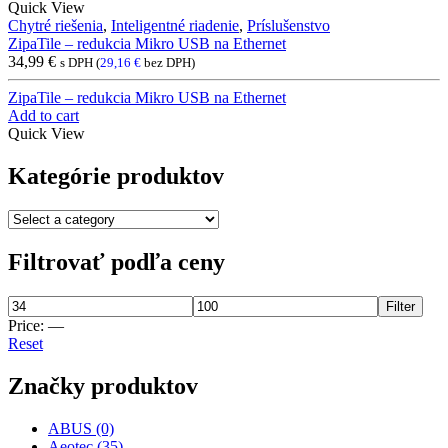
Quick View
Chytré riešenia
,
Inteligentné riadenie
,
Príslušenstvo
ZipaTile – redukcia Mikro USB na Ethernet
34,99
€
s DPH (
29,16
€
bez DPH)
ZipaTile – redukcia Mikro USB na Ethernet
Add to cart
Quick View
Kategórie produktov
Filtrovať podľa ceny
Filter
Price:
—
Reset
Značky produktov
ABUS
(0)
Aeotec
(35)