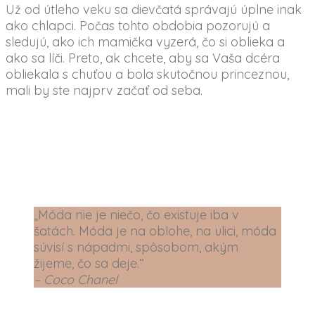
Už od útleho veku sa dievčatá správajú úplne inak
ako chlapci. Počas tohto obdobia pozorujú a
sledujú, ako ich mamička vyzerá, čo si oblieka a
ako sa líči. Preto, ak chcete, aby sa Vaša dcéra
obliekala s chuťou a bola skutočnou princeznou,
mali by ste najprv začať od seba.
„Móda nie je niečo, čo existuje iba v
šatách. Móda je na oblohe, na ulici, móda
súvisí s nápadmi, spôsobom, akým
žijeme, čo sa deje.“
– Coco Chanel