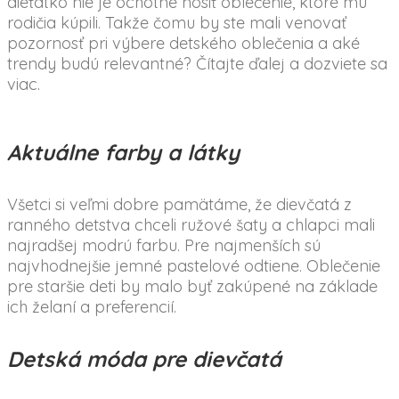
dieťatko nie je ochotné nosiť oblečenie, ktoré mu
rodičia kúpili. Takže čomu by ste mali venovať
pozornosť pri výbere detského oblečenia a aké
trendy budú relevantné? Čítajte ďalej a dozviete sa
viac.
Aktuálne farby a látky
Všetci si veľmi dobre pamätáme, že dievčatá z
ranného detstva chceli ružové šaty a chlapci mali
najradšej modrú farbu. Pre najmenších sú
najvhodnejšie jemné pastelové odtiene. Oblečenie
pre staršie deti by malo byť zakúpené na základe
ich želaní a preferencií.
Detská móda pre dievčatá