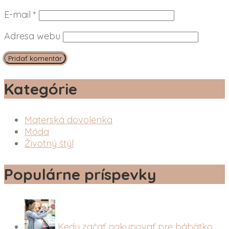
E-mail
*
Adresa webu
Kategórie
Materská dovolenka
Móda
Životný štýl
Populárne príspevky
Kedy začať nakupovať pre bábätko