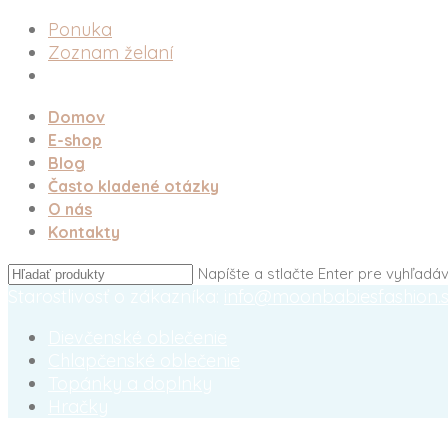
Ponuka
Zoznam želaní
Domov
E-shop
Blog
Často kladené otázky
O nás
Kontakty
Napíšte a stlačte Enter pre vyhľadá
Starostlivosť o zákazníka:
info@moonbabiesfashion.
Dievčenské oblečenie
Chlapčenské oblečenie
Topánky a doplnky
Hračky