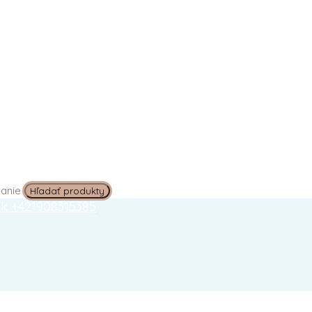
vanie
sk
+421908315385