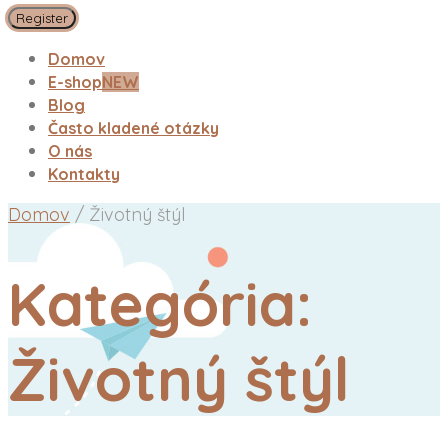
Register
Domov
E-shop
NEW
Blog
Často kladené otázky
O nás
Kontakty
Domov
/
Životný štýl
Kategória:
Životný štýl