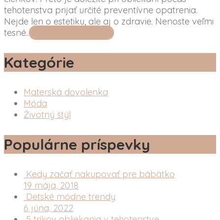
tehotenstva prijať určité preventívne opatrenia.
Nejde len o estetiku, ale aj o zdravie. Nenoste veľmi
tesné...
Pokračovať v čítaní
Kategórie
Materská dovolenka
Móda
Životný štýl
Populárne príspevky
Kedy začať nakupovať pre bábätko
19 mája, 2018
Detské módne trendy
6 júna, 2022
5 trikov obliekania v tehotenstve