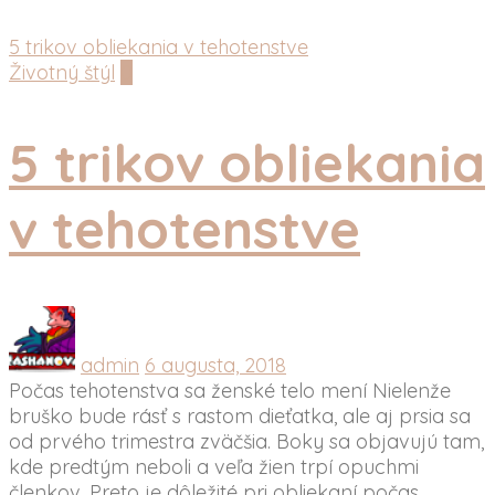
5 trikov obliekania v tehotenstve
Životný štýl
0
5 trikov obliekania
v tehotenstve
admin
6 augusta, 2018
Počas tehotenstva sa ženské telo mení Nielenže
bruško bude rásť s rastom dieťatka, ale aj prsia sa
od prvého trimestra zväčšia. Boky sa objavujú tam,
kde predtým neboli a veľa žien trpí opuchmi
členkov. Preto je dôležité pri obliekaní počas