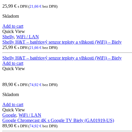
25,99
€
s DPH (
21,66
€
bez DPH)
Skladom
Add to cart
Quick View
Shelly
,
WiFi / LAN
Shelly H&T – batériový senzor teploty a vlhkosti (WiFi) – Biely
25,99
€
s DPH (
21,66
€
bez DPH)
Shelly H&T – batériový senzor teploty a vlhkosti (WiFi) – Biely
Add to cart
Quick View
89,90
€
s DPH (
74,92
€
bez DPH)
Skladom
Add to cart
Quick View
Google
,
WiFi / LAN
Google Chromecast 4K s Google TV Biely (GA01919-US)
89,90
€
s DPH (
74,92
€
bez DPH)