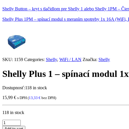
Shelly Button – kryt s tlačidlom pre Shelly 1 alebo Shelly 1PM – Čie
Shelly Plus 1PM – spínací modul s meraním spotreby 1x 16A (WiFi, 
SKU:
1159
Categories:
Shelly
,
WiFi / LAN
Značka:
Shelly
Shelly Plus 1 – spínací modul 1
Dostupnosť:
118 in stock
15,99
€
s DPH (
13,33
€
bez DPH)
118 in stock
Shelly
Plus
Add to cart