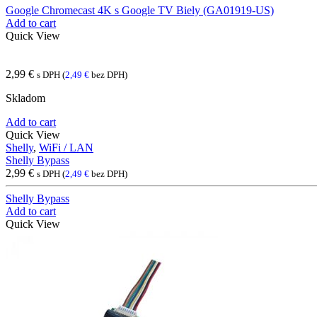
Google Chromecast 4K s Google TV Biely (GA01919-US)
Add to cart
Quick View
2,99
€
s DPH (
2,49
€
bez DPH)
Skladom
Add to cart
Quick View
Shelly
,
WiFi / LAN
Shelly Bypass
2,99
€
s DPH (
2,49
€
bez DPH)
Shelly Bypass
Add to cart
Quick View