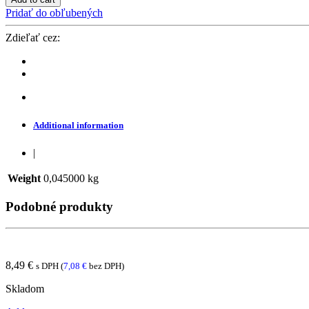
1
Pridať do obľubených
-
spínací
Zdieľať cez:
modul
1x
16A
(WiFi,
Bluetooth)
quantity
Additional information
|
Weight
0,045000 kg
Podobné produkty
8,49
€
s DPH (
7,08
€
bez DPH)
Skladom