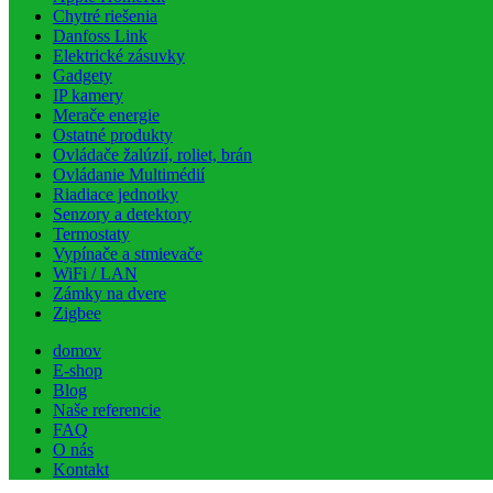
Chytré riešenia
Danfoss Link
Elektrické zásuvky
Gadgety
IP kamery
Merače energie
Ostatné produkty
Ovládače žalúzií, roliet, brán
Ovládanie Multimédií
Riadiace jednotky
Senzory a detektory
Termostaty
Vypínače a stmievače
WiFi / LAN
Zámky na dvere
Zigbee
domov
E-shop
Blog
Naše referencie
FAQ
O nás
Kontakt