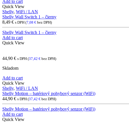
Add to cart
Quick View
Shelly
,
WiFi / LAN
Shelly Wall Switch 1 – čierny
8,49
€
s DPH (
7,08
€
bez DPH)
Shelly Wall Switch 1 – čierny
Add to cart
Quick View
44,90
€
s DPH (
37,42
€
bez DPH)
Skladom
Add to cart
Quick View
Shelly
,
WiFi / LAN
Shelly Motion – batériový pohybový senzor (WiFi)
44,90
€
s DPH (
37,42
€
bez DPH)
Shelly Motion – batériový pohybový senzor (WiFi)
Add to cart
Quick View