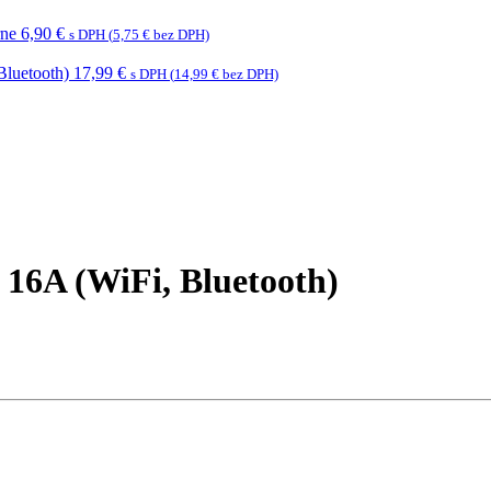
rne
6,90
€
s DPH (
5,75
€
bez DPH)
Bluetooth)
17,99
€
s DPH (
14,99
€
bez DPH)
x 16A (WiFi, Bluetooth)