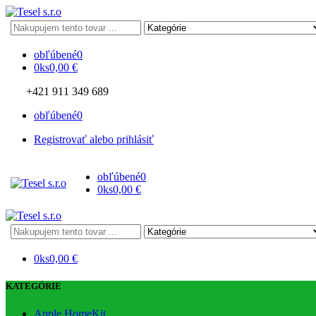
Search
here
obľúbené
0
0
ks
0,00
€
+421 911 349 689
obľúbené
0
Registrovať alebo prihlásiť
obľúbené
0
0
ks
0,00
€
Search
here
0
ks
0,00
€
KATEGÓRIE
Apple HomeKit