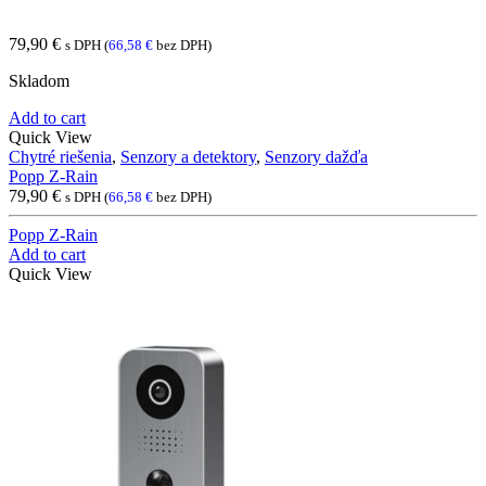
79,90
€
s DPH (
66,58
€
bez DPH)
Skladom
Add to cart
Quick View
Chytré riešenia
,
Senzory a detektory
,
Senzory dažďa
Popp Z-Rain
79,90
€
s DPH (
66,58
€
bez DPH)
Popp Z-Rain
Add to cart
Quick View