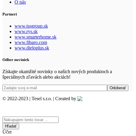
O nás
Partneri
www.tssgroup.sk
www.rys.sk
www.smarterhome.sk
www.fibaro.com
www.dieloplus.sk
Odber noviniek
Získajte okamžité novinky o našich nových produktoch a
špeciálnych zľavách alebo akciách!
© 2022-2023 | Tesel s.r.o. | Created by
Search
here
Účet