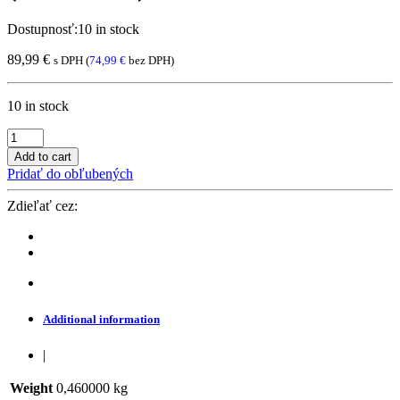
Dostupnosť:
10 in stock
89,99
€
s DPH (
74,99
€
bez DPH)
10 in stock
Elektromer
1
Add to cart
fáza
Pridať do obľubených
-
AEOTEC
Zdieľať cez:
Home
Energy
Meter
Gen5
(ZW095-
C),
1P-
Additional information
60A
quantity
|
Weight
0,460000 kg