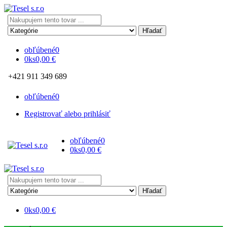
Search
here
obľúbené
0
0
ks
0,00
€
+421 911 349 689
obľúbené
0
Registrovať alebo prihlásiť
obľúbené
0
0
ks
0,00
€
Search
here
0
ks
0,00
€