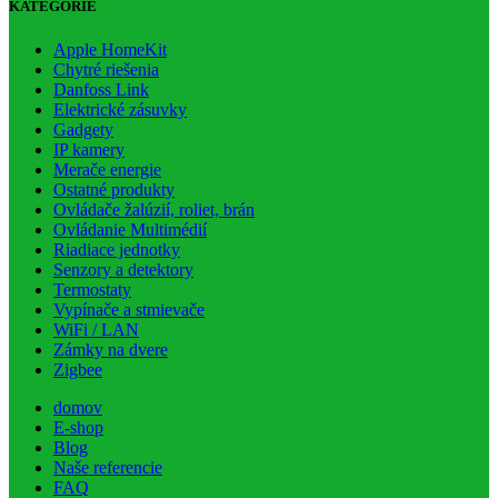
KATEGÓRIE
Apple HomeKit
Chytré riešenia
Danfoss Link
Elektrické zásuvky
Gadgety
IP kamery
Merače energie
Ostatné produkty
Ovládače žalúzií, roliet, brán
Ovládanie Multimédií
Riadiace jednotky
Senzory a detektory
Termostaty
Vypínače a stmievače
WiFi / LAN
Zámky na dvere
Zigbee
domov
E-shop
Blog
Naše referencie
FAQ