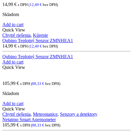
14,99
€
s DPH (
12,49
€
bez DPH)
Skladom
Add to cart
Quick View
Chytré riešenia
,
Kúrenie
Qubino Teplotný Senzor ZMNHEA1
14,99
€
s DPH (
12,49
€
bez DPH)
Qubino Teplotný Senzor ZMNHEA1
Add to cart
Quick View
105,99
€
s DPH (
88,33
€
bez DPH)
Skladom
Add to cart
Quick View
Chytré riešenia
,
Meteostanice
,
Senzory a detektory
Netatmo Smart Anemometer
105,99
€
s DPH (
88,33
€
bez DPH)