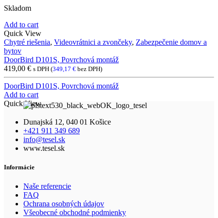
Skladom
Add to cart
Quick View
Chytré riešenia
,
Videovrátnici a zvončeky
,
Zabezpečenie domov a
bytov
DoorBird D101S, Povrchová montáž
419,00
€
s DPH (
349,17
€
bez DPH)
DoorBird D101S, Povrchová montáž
Add to cart
Quick View
Dunajská 12, 040 01 Košice
+421 911 349 689
info@tesel.sk
www.tesel.sk
Informácie
Naše referencie
FAQ
Ochrana osobných údajov
Všeobecné obchodné podmienky