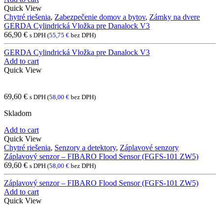
Quick View
Chytré riešenia
,
Zabezpečenie domov a bytov
,
Zámky na dvere
GERDA Cylindrická Vložka pre Danalock V3
66,90
€
s DPH (
55,75
€
bez DPH)
GERDA Cylindrická Vložka pre Danalock V3
Add to cart
Quick View
69,60
€
s DPH (
58,00
€
bez DPH)
Skladom
Add to cart
Quick View
Chytré riešenia
,
Senzory a detektory
,
Záplavové senzory
Záplavový senzor – FIBARO Flood Sensor (FGFS-101 ZW5)
69,60
€
s DPH (
58,00
€
bez DPH)
Záplavový senzor – FIBARO Flood Sensor (FGFS-101 ZW5)
Add to cart
Quick View