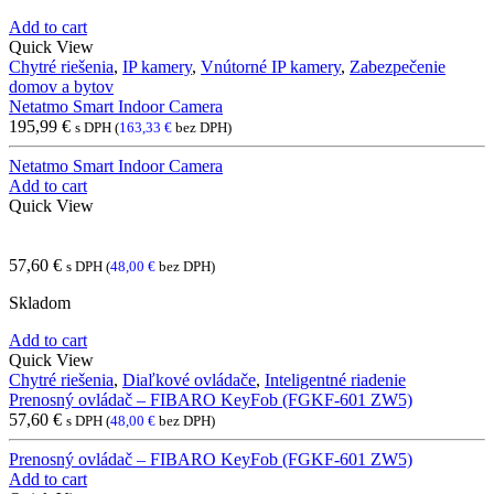
Add to cart
Quick View
Chytré riešenia
,
IP kamery
,
Vnútorné IP kamery
,
Zabezpečenie
domov a bytov
Netatmo Smart Indoor Camera
195,99
€
s DPH (
163,33
€
bez DPH)
Netatmo Smart Indoor Camera
Add to cart
Quick View
57,60
€
s DPH (
48,00
€
bez DPH)
Skladom
Add to cart
Quick View
Chytré riešenia
,
Diaľkové ovládače
,
Inteligentné riadenie
Prenosný ovládač – FIBARO KeyFob (FGKF-601 ZW5)
57,60
€
s DPH (
48,00
€
bez DPH)
Prenosný ovládač – FIBARO KeyFob (FGKF-601 ZW5)
Add to cart