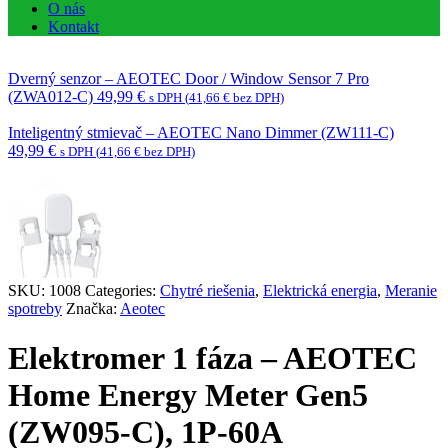
O nás
Kontakt
Dverný senzor – AEOTEC Door / Window Sensor 7 Pro
(ZWA012-C)
49,99
€
s DPH (
41,66
€
bez DPH)
Inteligentný stmievač – AEOTEC Nano Dimmer (ZW111-C)
49,99
€
s DPH (
41,66
€
bez DPH)
SKU:
1008
Categories:
Chytré riešenia
,
Elektrická energia
,
Meranie
spotreby
Značka:
Aeotec
Elektromer 1 fáza – AEOTEC
Home Energy Meter Gen5
(ZW095-C), 1P-60A