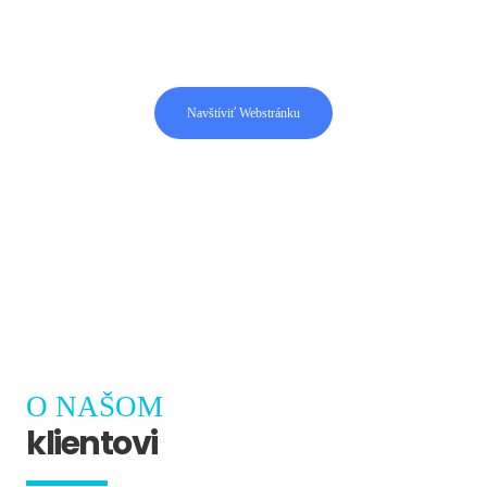
nášho klienta, ktorý podniká na Maďarskom
trhu
Navštíviť Webstránku
O NAŠOM
klientovi